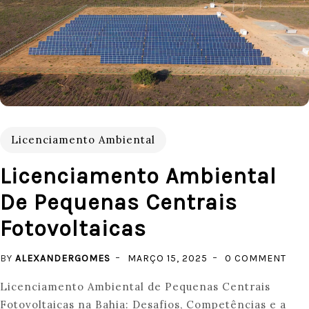
Licenciamento Ambiental
Licenciamento Ambiental
De Pequenas Centrais
Fotovoltaicas
ON
BY
ALEXANDERGOMES
MARÇO 15, 2025
0 COMMENT
LIC
Licenciamento Ambiental de Pequenas Centrais
AMB
Fotovoltaicas na Bahia: Desafios, Competências e a